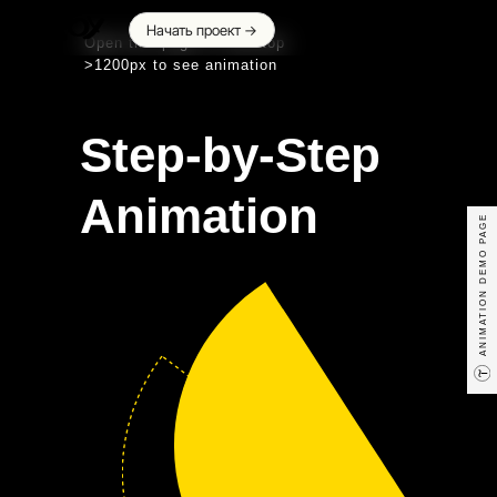
Начать проект →
Open this page on desktop
>1200px to see animation
Step-by-Step
Animation
ANIMATION DEMO PAGE