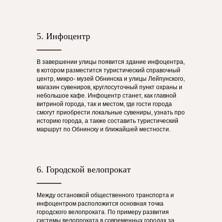
5. Инфоцентр
В завершении улицы появится здание инфоцентра,
в котором разместится туристический справочный
центр, микро- музей Обнинска и улицы Лейпунского,
магазин сувениров, круглосуточный пункт охраны и
небольшое кафе. Инфоцентр станет, как главной
витриной города, так и местом, где гости города
смогут приобрести локальные сувениры, узнать про
историю города, а также составить туристический
маршрут по Обнинску и ближайшей местности.
6. Городской велопрокат
Между остановкой общественного транспорта и
инфоцентром расположится основная точка
городского велопроката. По примеру развития
системы велопроката в современных городах за